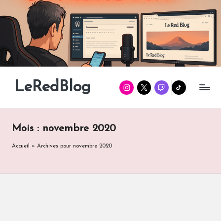
Skip
to
content
LeRedBlog
Instagram
Twitter
Twitch
TikTok
Gaming
/
Tech
/
Mois :
novembre 2020
Manga
Accueil
»
Archives pour novembre 2020