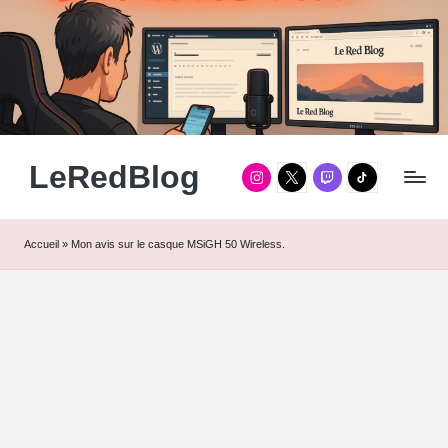
Skip
to
content
LeRedBlog
Instagram
Twitter
Twitch
TikTok
Gaming
/
Tech
/
Accueil
»
Mon avis sur le casque MSiGH 50 Wireless.
Manga