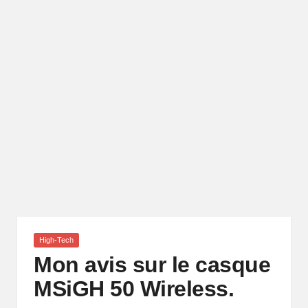
Posted
High-Tech
in
Mon avis sur le casque
MSiGH 50 Wireless.