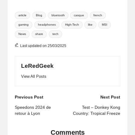
Tags:
article
Blog
bluetooth
casque
french
gaming
headphones
High-Tech
like
MSI
News
share
tech
Last updated on 25/03/2025
LeRedGeek
View All Posts
Post
Previous Post
Next Post
navigation
Speedons 2024 de
Test – Donkey Kong
retour à Lyon
Country: Tropical Freeze
Comments