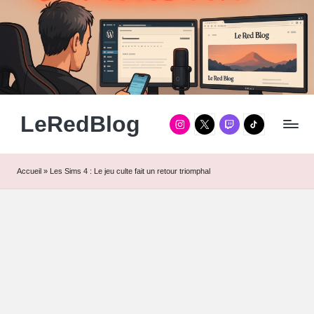
Skip
to
content
LeRedBlog
Instagram
Twitter
Twitch
TikTok
Gaming
/
Tech
/
Accueil
»
Les Sims 4 : Le jeu culte fait un retour triomphal
Manga