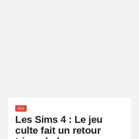
Posted
Avis
in
Les Sims 4 : Le jeu
culte fait un retour