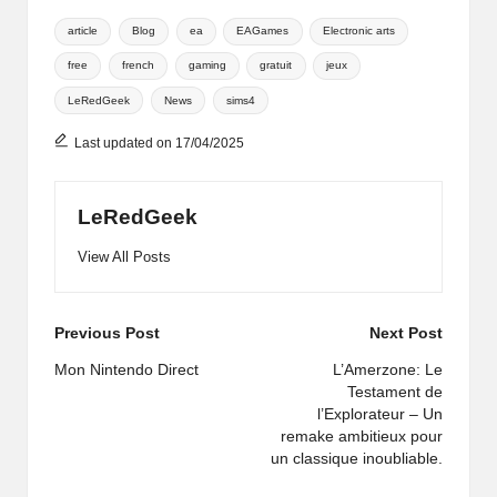
Tags:
article
Blog
ea
EAGames
Electronic arts
free
french
gaming
gratuit
jeux
LeRedGeek
News
sims4
Last updated on 17/04/2025
LeRedGeek
View All Posts
Post
Previous Post
Next Post
navigation
Mon Nintendo Direct
L’Amerzone: Le
Testament de
l’Explorateur – Un
remake ambitieux pour
un classique inoubliable.