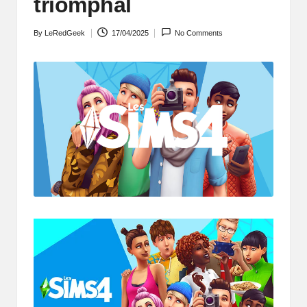
triomphal
By
LeRedGeek
17/04/2025
No Comments
Posted
by