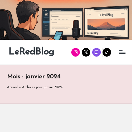
Skip
to
content
LeRedBlog
Instagram
Twitter
Twitch
TikTok
Gaming
/
Tech
/
Mois :
janvier 2024
Manga
Accueil
»
Archives pour janvier 2024