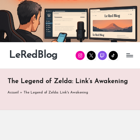
Skip
to
content
LeRedBlog
Instagram
Twitter
Twitch
TikTok
Gaming
/
Tech
/
The Legend of Zelda: Link’s Awakening
Manga
Accueil
»
The Legend of Zelda: Link's Awakening