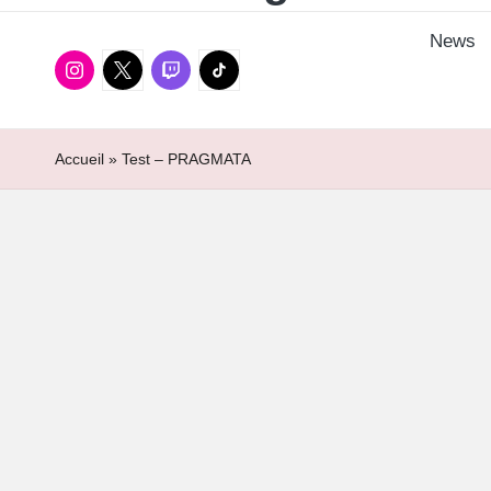
/
Tech
News
/
Instagram
Twitter
Twitch
TikTok
Manga
Accueil
»
Test – PRAGMATA