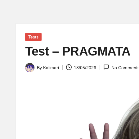
Posted
Tests
in
Test – PRAGMATA
By
Kalimari
18/05/2026
No Comment
Posted
by