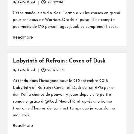
By
LeRedGeek
31/10/2018
Posted
by
Cette année le studio Koei Tecmo a vu les choses en grand
pour cet opus de Warriors Orochi 4, puisqu'il ne compte
pas moins de 170 personnages jouables comprenant ceux…
Read More
Labyrinth of Refrain : Coven of Dusk
By
LeRedGeek
21/09/2018
Posted
by
Attendu dans l’hexagone pour le 21 Septembre 2018,
Labyrinth of Refrain : Coven of Dusk est un RPG pur et
dur. J'ai la chance de pouvoir y jouer depuis une petite
semaine, grâce à @KochMediaFR, et après une bonne
trentaine d'heures de jeu, il est temps que je vous donne
mon avis.
Read More