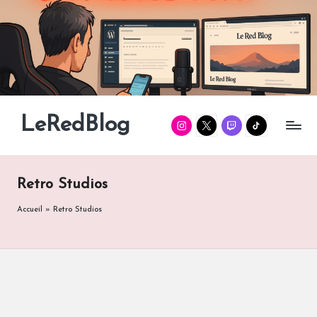
Skip
to
content
LeRedBlog
Instagram
Twitter
Twitch
TikTok
Gaming
/
Tech
/
Retro Studios
Manga
Accueil
»
Retro Studios